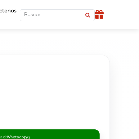
ctenos
 al:
Whatsapp