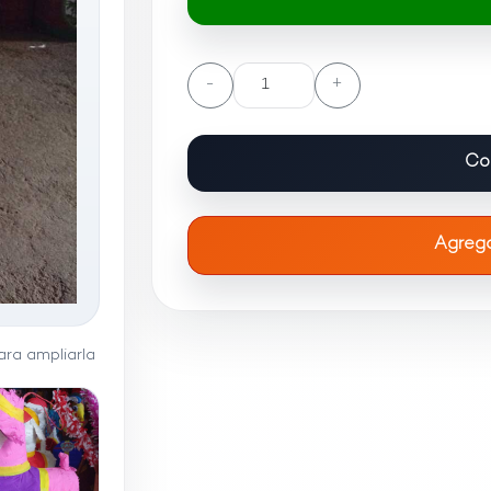
-
+
Co
Agrega
ra ampliarla