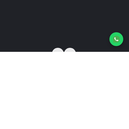
Tiendapiñata
Compartir
1
año de experiencia
Dirección:
De la estación 3 cuadras abajo antes
llegar al pollo Calderón
☆☆☆☆☆
Sin evaluaciones todavía