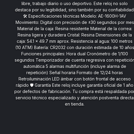
día. El Casio LW-204-1A es ideal para quienes buscan
comodidad, ligereza y confiabilidad en un formato
compacto, sin renunciar a la estética. 🛠️ Especificaciones
técnicas Modelo: LW-204-1A Movimiento: Digital japonés de
alta precisión Material de la caja: Resina resistente Material
de la correa: Resina negra flexible y duradera Cristal:
Mineral resistente a rayaduras Dimensiones de la caja: 38.9
× 35.0 × 9.4 mm Peso: 24 gramos aprox. Resistencia al agua
50 metros (5 ATM), apto para salpicaduras y ducha
Funciones principales: Hora digital (horas, minutos,
segundos) Día de la semana y fecha Cronómetro de 1/100
segundos Temporizador de cuenta regresiva Alarma diaria
Luz de fondo LED ámbar Formato de 12/24 horas 🛡️ Garantía
Este reloj incluye garantía oficial de 1 año, válida por
defectos de fabricación.