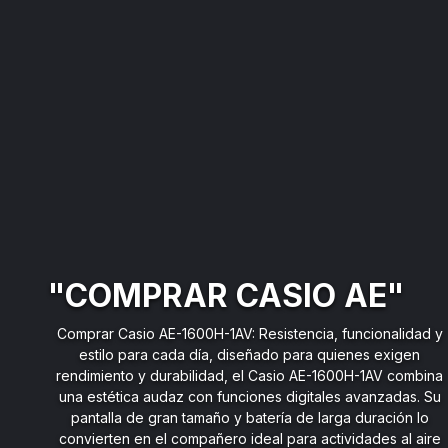
"CASIO LW"
Comprar Casio LW-204-1A: Estilo digital con diseño
compacto y funcional, este reloj digital combina un diseño
moderno y deportivo con funciones prácticas para el día a