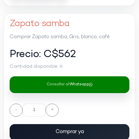
Zapato samba
Comprar Zapato samba, Gris, blanco, café
Precio: C$
562
Cantidad disponible:
6
Consultar al:
Whatsapp
-
+
Comprar ya