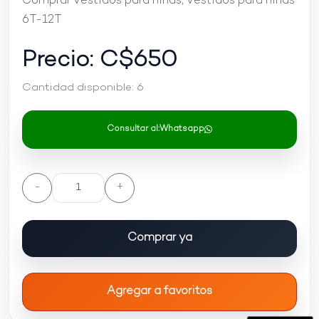
Comprar Vestidos para niñas, Vestidos para niñas
6T-12T
Precio: C$
650
Cantidad disponible:
6
Consultar al:
Whatsapp
-
+
Comprar ya
Agregar a favoritos