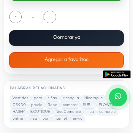
-
+
Comprar ya
Agregar a favoritos
PALABRAS RELACIONADAS
Vestidos
para
niñas
Managua
Nicaragua
C$900
precio
Ropa
comprar
SUBLI
FLOWER
HASHY
BOUTIQUE
NicaComercio
nica
comercio
online
linea
por
internet
envio