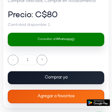
Comprar Vestidos, Comprar en Nicacomercio
Precio: C$
80
Cantidad disponible:
1
Consultar al:
Whatsapp
-
+
Comprar ya
Agregar a favoritos