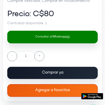
Comprar Vestidos, Comprar en Nicacomercio
Precio: C$
80
Cantidad disponible:
1
Consultar al:
Whatsapp
-
+
Comprar ya
Agregar a favoritos