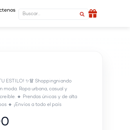
ctenos
TU ESTILO! ✨👗 Shoppingniando
 en moda. Ropa urbana, casual y
reíble. 🔹 Prendas únicas y de alta
pos 🔹 ¡Envíos a todo el país
00