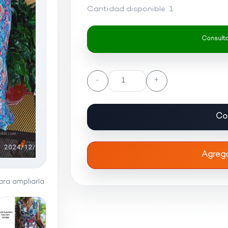
Cantidad disponible:
1
Consultar
-
+
Co
Agrega
ra ampliarla