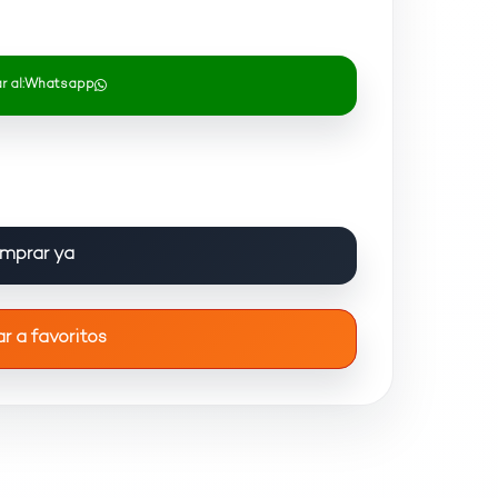
 al:
Whatsapp
mprar ya
r a favoritos