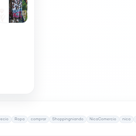
recio
Ropa
comprar
Shoppingniando
NicaComercio
nica