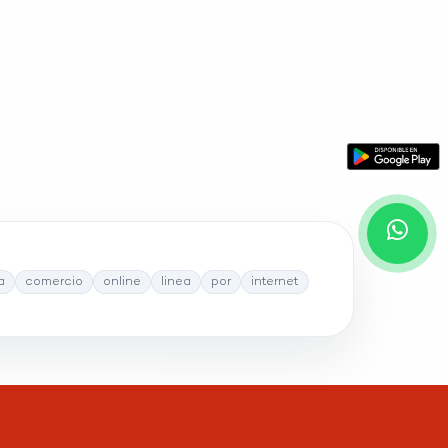
a
comercio
online
linea
por
internet