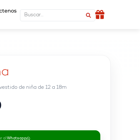
ctenos
ña
vestido de niña de 12 a 18m
0
 al:
Whatsapp