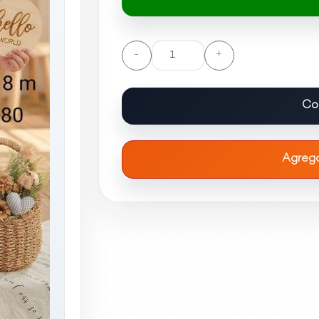
-
+
Co
Agrega