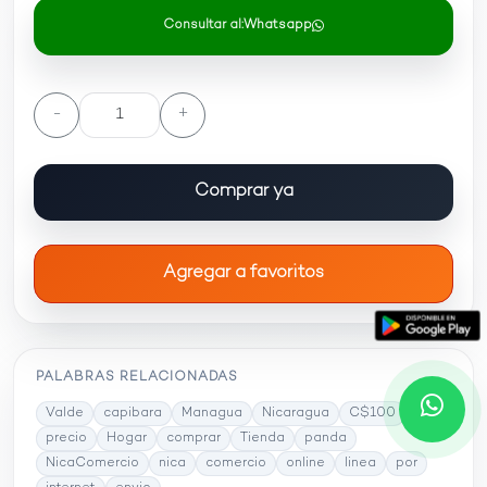
Consultar al:
Whatsapp
-
+
Comprar ya
Agregar a favoritos
PALABRAS RELACIONADAS
Valde
capibara
Managua
Nicaragua
C$100
precio
Hogar
comprar
Tienda
panda
NicaComercio
nica
comercio
online
linea
por