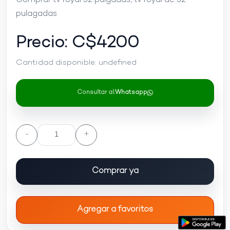
Comprar tv royal 32 pulgadas, tv royal de 32
pulagadas
Precio: C$
4200
Cantidad disponible:
undefined
Consultar al:
Whatsapp
-
+
Comprar ya
Agregar a favoritos