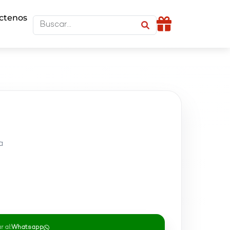
ctenos
a
0
 al:
Whatsapp