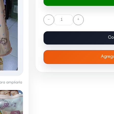
-
+
Co
Agrega
ra ampliarla