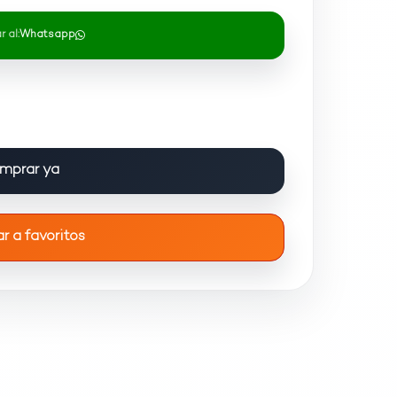
 al:
Whatsapp
mprar ya
r a favoritos