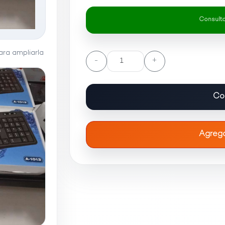
Consultar
ra ampliarla
-
+
Co
Agrega