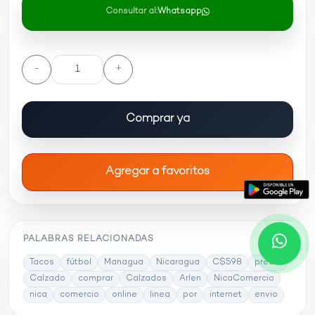
Consultar al:
Whatsapp
-
+
Comprar ya
Agregar a favoritos
PALABRAS RELACIONADAS
Tacos
fútbol
Managua
Nicaragua
C$598
precio
Calzado
comprar
Calzados
Arlen
NicaComercio
nica
comercio
online
linea
por
internet
envio