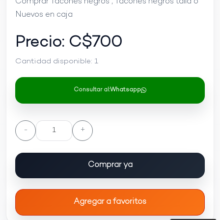
Comprar Tacones negros , Tacones negros talla 6
Nuevos en caja
Precio: C$
700
Cantidad disponible:
1
Consultar al:
Whatsapp
-
+
Comprar ya
Agregar a favoritos