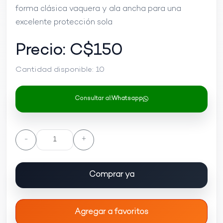
forma clásica vaquera y ala ancha para una
excelente protección sola
Precio: C$
150
Cantidad disponible:
10
Consultar al:
Whatsapp
-
+
Comprar ya
Agregar a favoritos