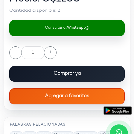
Cantidad disponible:
2
Consultar al:
Whatsapp
-
+
Comprar ya
Agregar a favoritos
PALABRAS RELACIONADAS