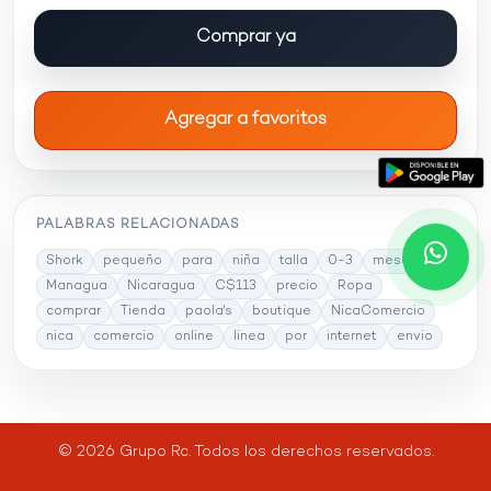
Comprar ya
Agregar a favoritos
PALABRAS RELACIONADAS
Shork
pequeño
para
niña
talla
0-3
meses
Managua
Nicaragua
C$113
precio
Ropa
comprar
Tienda
paola's
boutique
NicaComercio
nica
comercio
online
linea
por
internet
envio
© 2026 Grupo Rc. Todos los derechos reservados.