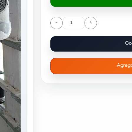
-
+
Co
Agrega