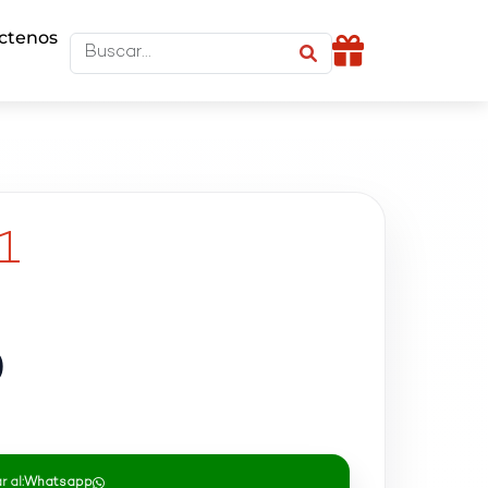
ctenos
1
0
 al:
Whatsapp