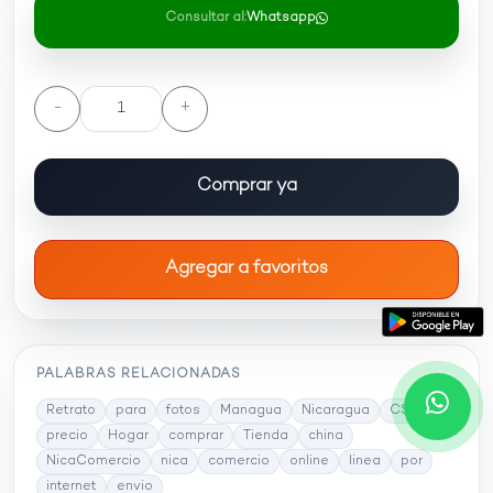
Consultar al:
Whatsapp
-
+
Comprar ya
Agregar a favoritos
PALABRAS RELACIONADAS
Retrato
para
fotos
Managua
Nicaragua
C$203
precio
Hogar
comprar
Tienda
china
NicaComercio
nica
comercio
online
linea
por
internet
envio