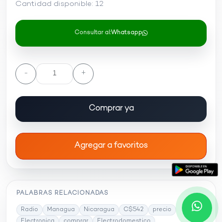
Cantidad disponible:
12
Consultar al:
Whatsapp
-
+
Comprar ya
Agregar a favoritos
PALABRAS RELACIONADAS
Radio
Managua
Nicaragua
C$542
precio
Electronica
comprar
Electrodomestico