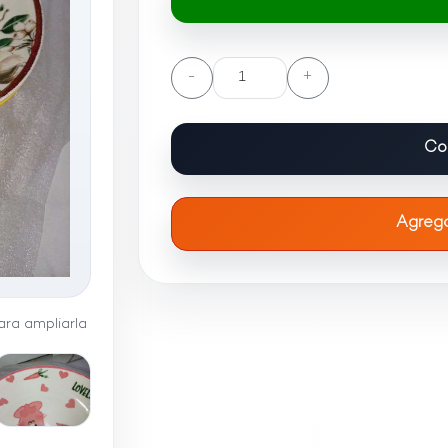
-
+
Co
Agrega
ra ampliarla