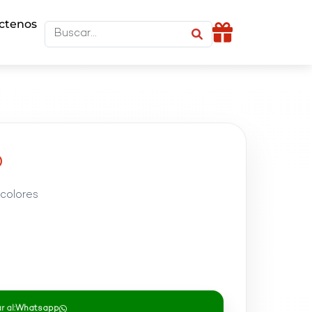
ctenos
o
 colores
 al:
Whatsapp