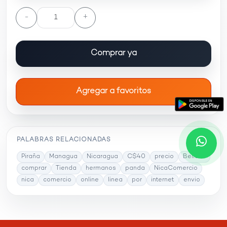
-
+
Comprar ya
Agregar a favoritos
PALABRAS RELACIONADAS
Piraña
Managua
Nicaragua
C$40
precio
Belleza
comprar
Tienda
hermanos
panda
NicaComercio
nica
comercio
online
linea
por
internet
envio