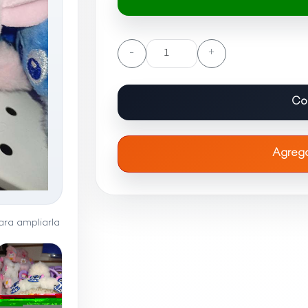
-
+
Co
Agrega
ra ampliarla