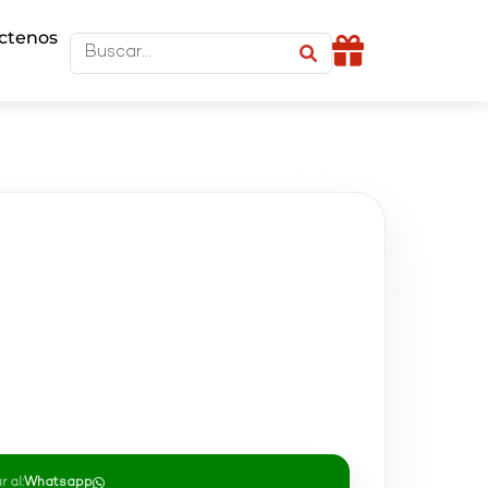
ctenos
 al:
Whatsapp