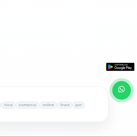
nica
comercio
online
linea
por