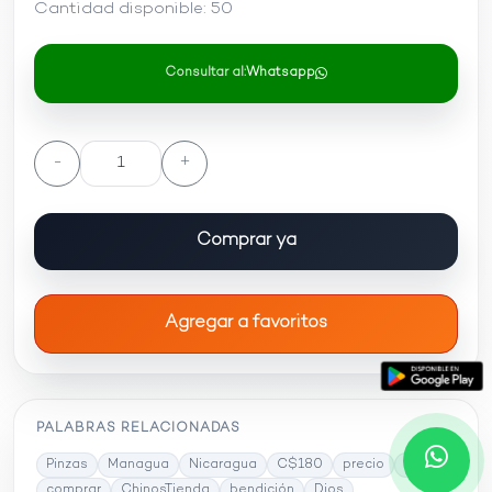
Cantidad disponible:
50
Consultar al:
Whatsapp
-
+
Comprar ya
Agregar a favoritos
PALABRAS RELACIONADAS
Pinzas
Managua
Nicaragua
C$180
precio
Hogar
comprar
ChinosTienda
bendición
Dios