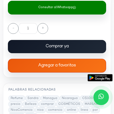
Consultar al:
Whatsapp
-
+
Comprar ya
Agregar a favoritos
PALABRAS RELACIONADAS
Perfume
Sandra
Managua
Nicaragua
C$100
precio
Belleza
comprar
COSMÉTICOS
MARSARY'S
NicaComercio
nica
comercio
online
linea
por