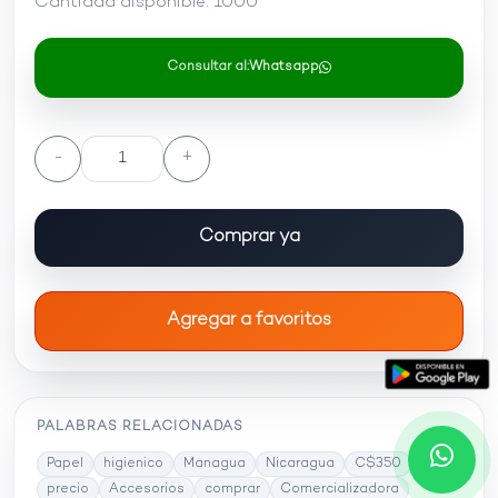
Cantidad disponible:
1000
Consultar al:
Whatsapp
-
+
Comprar ya
Agregar a favoritos
PALABRAS RELACIONADAS
Papel
higienico
Managua
Nicaragua
C$350
precio
Accesorios
comprar
Comercializadora