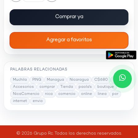
Comprar ya
Agregar a favoritos
PALABRAS RELACIONADAS
Muchila
PING
Managua
Nicaragua
C$680
precio
Accesorios
comprar
Tienda
paola's
boutique
NicaComercio
nica
comercio
online
linea
por
internet
envio
© 2026 Grupo Rc. Todos los derechos reservados.