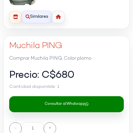
Similares
Muchila PING
Comprar Muchila PING, Color plomo
Precio: C$
680
Cantidad disponible:
1
Consultar al:
Whatsapp
-
+