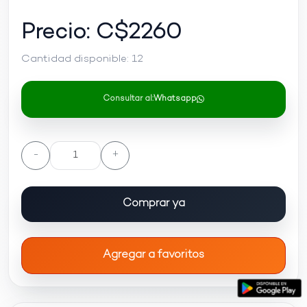
Precio: C$
2260
Cantidad disponible:
12
Consultar al:
Whatsapp
-
+
Comprar ya
Agregar a favoritos