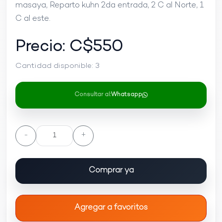
masaya, Reparto kuhn 2da entrada, 2 C al Norte, 1
C al este.
Precio: C$
550
Cantidad disponible:
3
Consultar al:
Whatsapp
-
+
Comprar ya
Agregar a favoritos