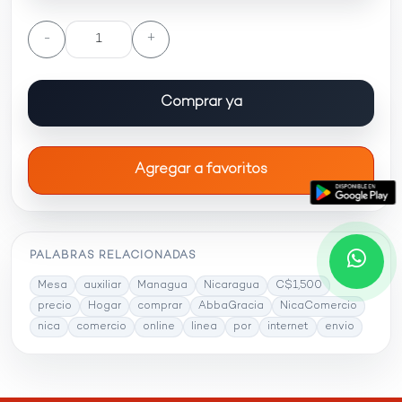
-
+
Comprar ya
Agregar a favoritos
PALABRAS RELACIONADAS
Mesa
auxiliar
Managua
Nicaragua
C$1,500
precio
Hogar
comprar
AbbaGracia
NicaComercio
nica
comercio
online
linea
por
internet
envio