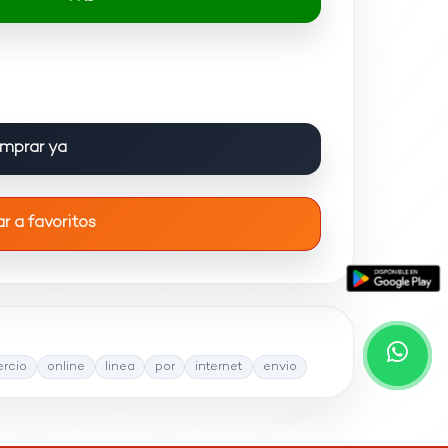
mprar ya
r a favoritos
rcio
online
linea
por
internet
envio