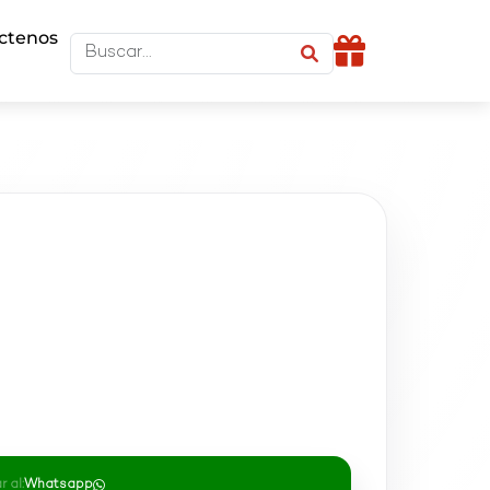
ctenos
 al:
Whatsapp