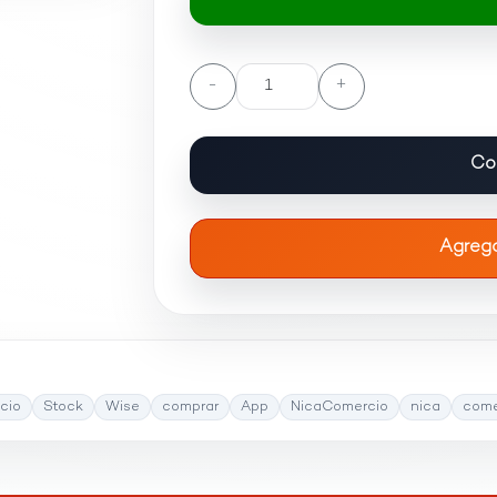
-
+
Co
Agrega
cio
Stock
Wise
comprar
App
NicaComercio
nica
come