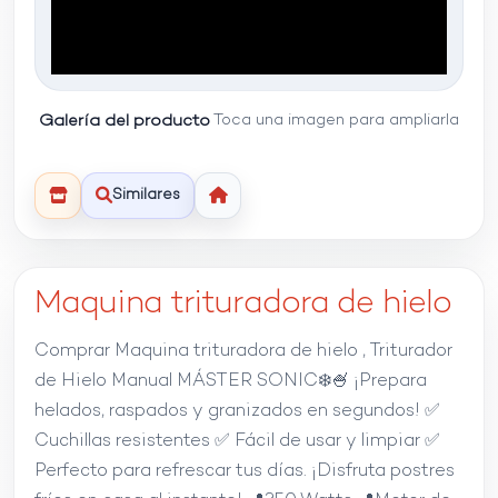
Galería del producto
Toca una imagen para ampliarla
Similares
Maquina trituradora de hielo
Comprar Maquina trituradora de hielo , Triturador
de Hielo Manual MÁSTER SONIC❄️🍧 ¡Prepara
helados, raspados y granizados en segundos! ✅
Cuchillas resistentes ✅ Fácil de usar y limpiar ✅
Perfecto para refrescar tus días. ¡Disfruta postres