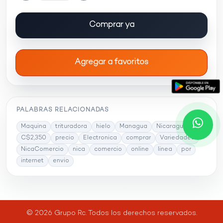
Comprar ya
Agregar a favoritos
PALABRAS RELACIONADAS
Maquina
trituradora
hielo
Managua
Nicaragua
C$2,350
precio
Electronica
comprar
Variedades
NicaComercio
nica
comercio
online
linea
por
internet
envio
© 2026 Grupo Rc. Todos los derechos reservados.