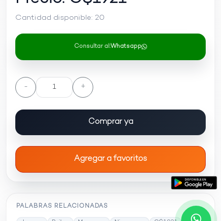
Cantidad disponible:
20
Consultar al:
Whatsapp
-
+
Comprar ya
Agregar a favoritos
PALABRAS RELACIONADAS