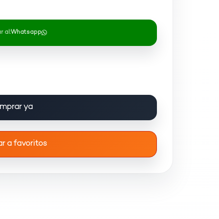
 al:
Whatsapp
mprar ya
r a favoritos