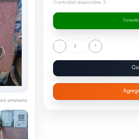
Cantidad disponible:
2
Consultar
-
+
Co
Agrega
ra ampliarla