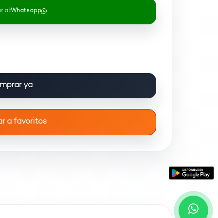
 al:
Whatsapp
mprar ya
r a favoritos