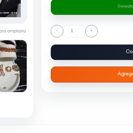
Consultar
-
+
ra ampliarla
Co
Agrega