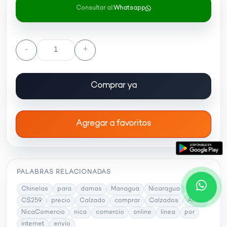
Consultar al:
Whatsapp
-
+
Comprar ya
Agregar a favoritos
PALABRAS RELACIONADAS
Chinelas
para
damas
Managua
Nicaragua
C$259
precio
Calzado
comprar
Calzados
Arlen
NicaComercio
nica
comercio
online
linea
por
internet
envio