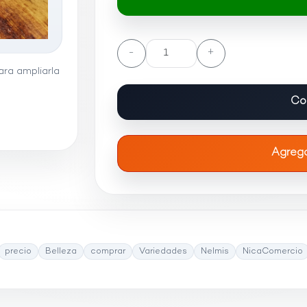
-
+
ra ampliarla
Co
Agrega
precio
Belleza
comprar
Variedades
Nelmis
NicaComercio