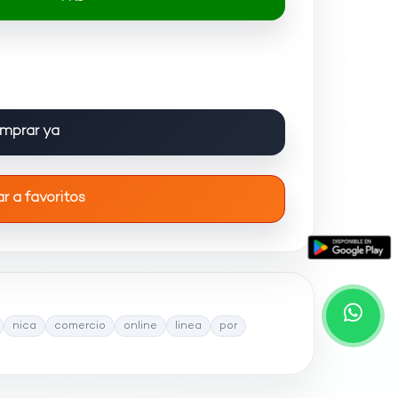
mprar ya
r a favoritos
nica
comercio
online
linea
por