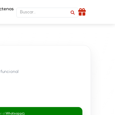
ctenos
ifuncional
 al:
Whatsapp