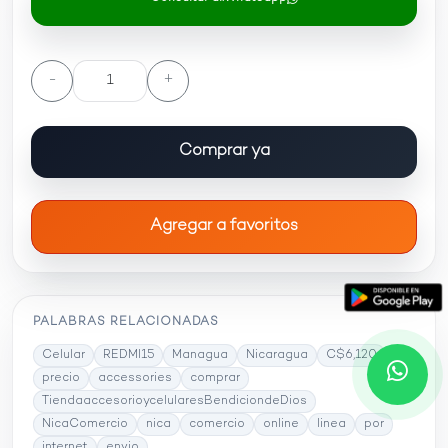
-
+
Comprar ya
Agregar a favoritos
PALABRAS RELACIONADAS
Celular
REDMI15
Managua
Nicaragua
C$6,120
precio
accessories
comprar
TiendaaccesorioycelularesBendiciondeDios
NicaComercio
nica
comercio
online
linea
por
internet
envio