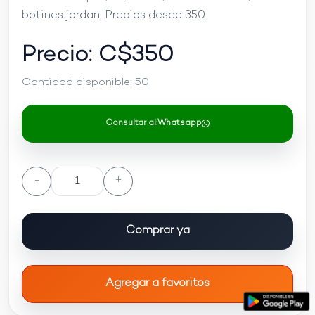
botines jordan. Precios desde 350
Precio: C$
350
Cantidad disponible:
50
Consultar al:
Whatsapp
-
+
Comprar ya
Agregar a favoritos