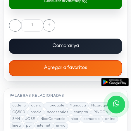
Consultar al:
Whatsapp
-
+
Comprar ya
Agregar a favoritos
PALABRAS RELACIONADAS
cadena
acero
inoxidable
Managua
Nicaragua
C$500
precio
accessories
comprar
RINCON
SAN
JOSE
NicaComercio
nica
comercio
online
linea
por
internet
envio