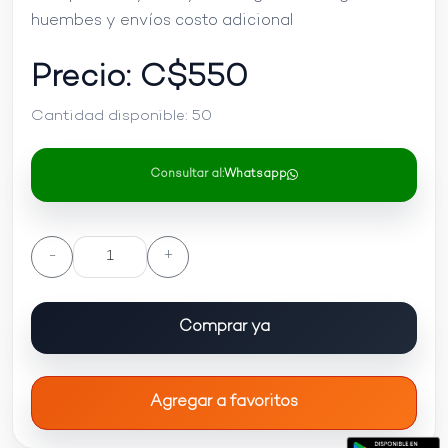
huembes y envíos costo adicional
Precio: C$
550
Cantidad disponible:
50
Consultar al:
Whatsapp
-
+
Comprar ya
Agregar a favoritos