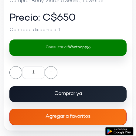
Comprar Body Victoria Secret, Love spell
Precio: C$
650
Cantidad disponible:
1
Consultar al:
Whatsapp
-
+
Comprar ya
Agregar a favoritos