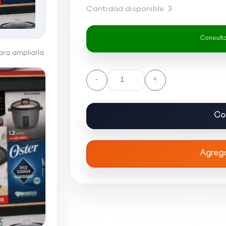
Cantidad disponible:
3
Consultar
ra ampliarla
-
+
Co
Agrega