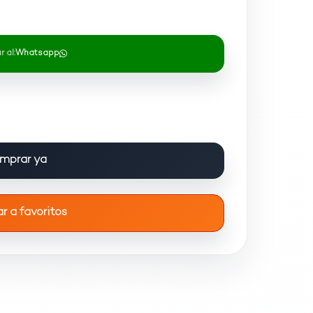
 al:
Whatsapp
mprar ya
r a favoritos