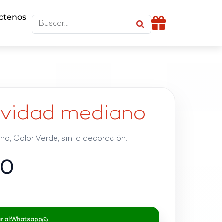
ctenos
avidad mediano
, Color Verde, sin la decoración.
60
 al:
Whatsapp