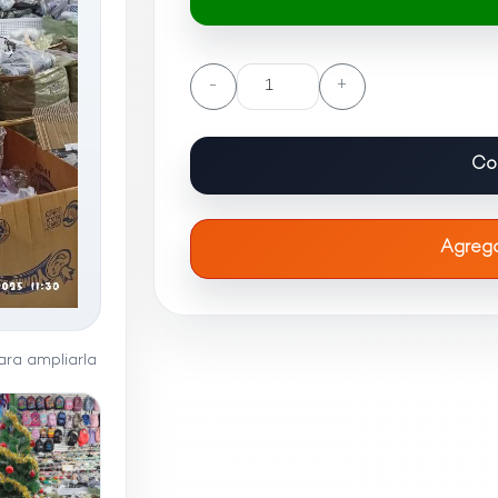
-
+
Co
Agrega
ra ampliarla