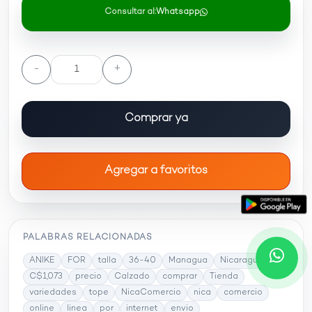
Consultar al:
Whatsapp
-
+
Comprar ya
Agregar a favoritos
PALABRAS RELACIONADAS
ANIKE
FOR
talla
36-40
Managua
Nicaragua
C$1,073
precio
Calzado
comprar
Tienda
variedades
tope
NicaComercio
nica
comercio
online
linea
por
internet
envio