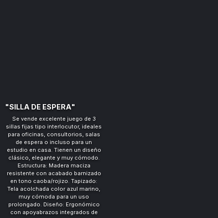
"SILLA DE OFICINA
GIRATORIA."
Se vende excelente silla de
escritorio giratoria y ergonómica,
ideal para largas jornadas de
trabajo o estudio. Presenta un
estado estético y funcional
óptimo. Ergonomía: Respaldo alto
con soporte lumbar contorneado y
cómodo acolchado. Ajustes: Altura
regulable neumática y
reposabrazos con ajuste de altura
para mayor comodidad. Movilidad: