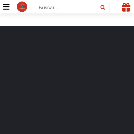
C$ 123